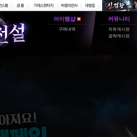
아이템샵
커뮤니티
구매내역
자유게시판
공략게시판