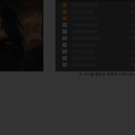
※ 서버별 랭킹은 전투력 기준으로 
rpg, 온라인게임, mmorpg, pc게임, 웹게임, pc게임순위, rpg게임, rpg게임순위, pc게