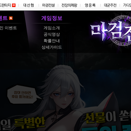
벤트
게임정보
인 이벤트
게임소개
공식영상
확률안내
상세가이드