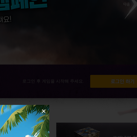
로그인 후 게임을 시작해 주세요.
×