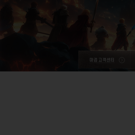
무료게임, 온라인 웹게임 포털, 웹게임, 게임, 온라인게임, pc게임, 무료온라인게임, 온라인게임순위,