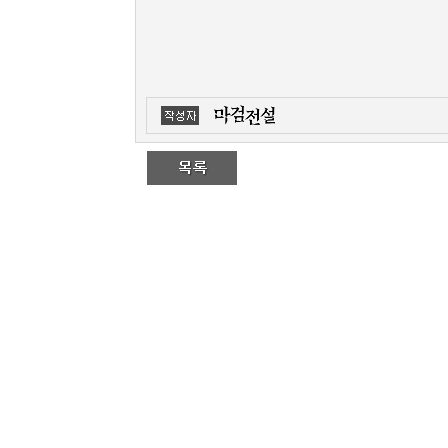
무료게임, 온라인 웹게임 포털, 웹게임, 게임, 온라인게임, pc게임, 무료온라인게임, 온라인게임순위,