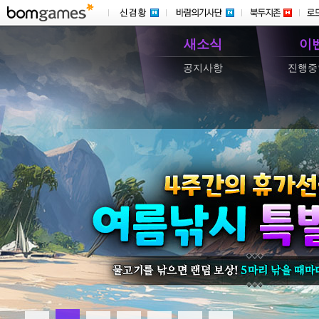
새소식
이
공지사항
진행중