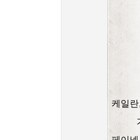
케일란,
페이넬,