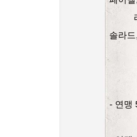
솔라드,
- 연맹