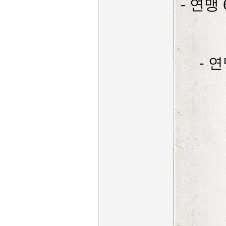
- 연맹
- 