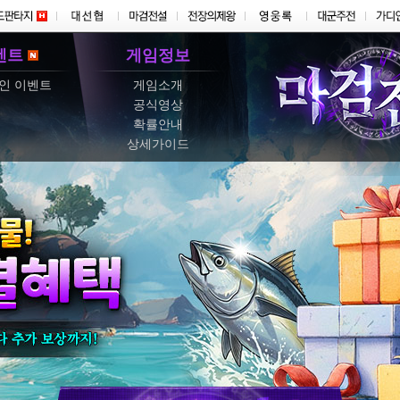
벤트
게임정보
인 이벤트
게임소개
공식영상
확률안내
상세가이드