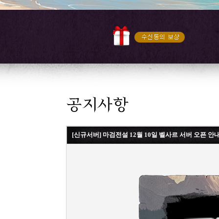
[신규서버] 마검전설 12월 10일 벨사르 서버 오픈 안