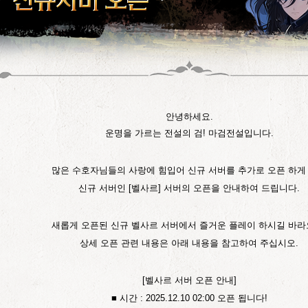
안녕하세요.
운명을 가르는 전설의 검! 마검전설입니다.
많은 수호자님들의 사랑에 힘입어 신규 서버를 추가로 오픈 하게
신규 서버인 [벨사르] 서버의 오픈을 안내하여 드립니다.
새롭게 오픈된 신규 벨사르 서버에서 즐거운 플레이 하시길 바라
상세 오픈 관련 내용은 아래 내용을 참고하여 주십시오.
[벨사르 서버 오픈 안내]
■ 시간 : 2025.12.10 02:00 오픈 됩니다!