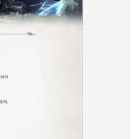
 되어
오며,