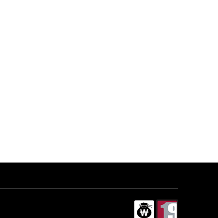
rpg, 온라인게임, mmorpg, pc게임, 웹게임, pc게임순위, rpg게임, rpg게임순위, pc게