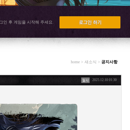
그인 후 게임을 시작해 주세요.
home > 새소식 >
공지사항
2025.12.10 01:30