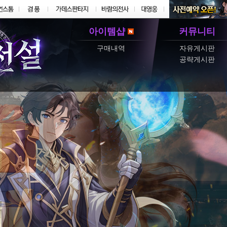
아이템샵
커뮤니티
구매내역
자유게시판
공략게시판