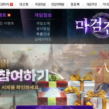
벤트
게임정보
인 이벤트
게임소개
공식영상
확률안내
상세가이드