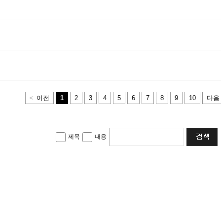
<
이전
1
2
3
4
5
6
7
8
9
10
다음
제목
내용